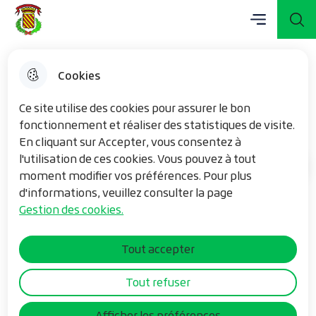
Menu principal
Aller
Aller au
Consulter
Menu
Aller à la
Mairie de Vieux-Berquin
au
contenu
le plan du
recherche
menu
principal
site
Cookies
Repas à domicile
Ce site utilise des cookies pour assurer le bon
fonctionnement et réaliser des statistiques de visite.
En cliquant sur Accepter, vous consentez à
l'utilisation de ces cookies. Vous pouvez à tout
Mon quotidien
Accueil
moment modifier vos préférences. Pour plus
d'informations, veuillez consulter la page
Gestion des cookies.
Dans le cadre de sa politique
d’action sociale, Cœur de Flandre
Tout accepter
agglo propose un service de
restauration à domicile. Le principe :
Tout refuser
des repas livrés tous les jours de la
Afficher les préférences