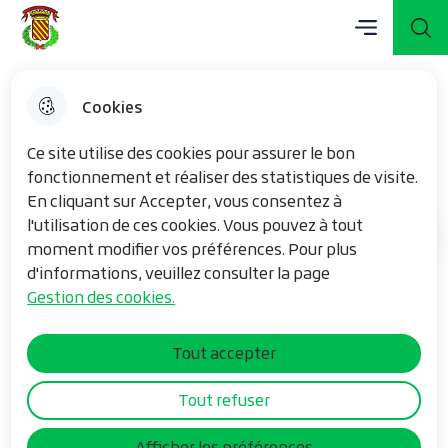
Menu principal
Aller
Aller au
Consulter
Menu
Aller à la
Mairie de Vieux-Berquin
au
contenu
le plan du
recherche
menu
principal
site
Cookies
La médiathèque municipale
Ce site utilise des cookies pour assurer le bon
fonctionnement et réaliser des statistiques de visite.
En cliquant sur Accepter, vous consentez à
l'utilisation de ces cookies. Vous pouvez à tout
Mon quotidien
Accueil
moment modifier vos préférences. Pour plus
d'informations, veuillez consulter la page
Gestion des cookies.
La médiathèque de Vieux-Berquin fait partie du
Tout accepter
réseau L’Escapade, réseau de médiathèques en
Cœur de Flandre.
Tout refuser
Chaque adhérent de la médiathèque de Vieux-
Berquin a accès à l’ensemble des médiathèques du
Afficher les préférences