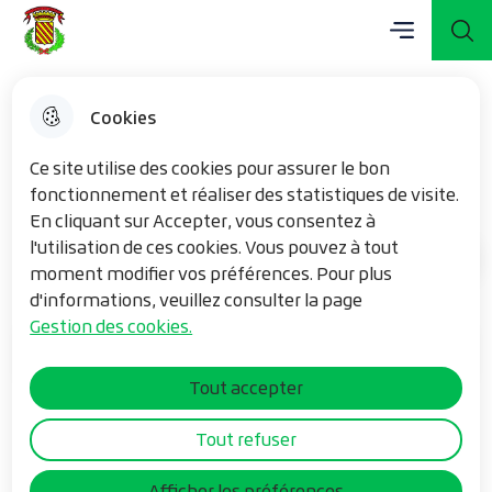
Menu principal
Aller
Aller au
Consulter
Menu
Aller à la
Mairie de Vieux-Berquin
au
contenu
le plan du
recherche
menu
principal
site
Cookies
Les aides sociales
Ce site utilise des cookies pour assurer le bon
fonctionnement et réaliser des statistiques de visite.
En cliquant sur Accepter, vous consentez à
l'utilisation de ces cookies. Vous pouvez à tout
Mes démarches
Accueil
moment modifier vos préférences. Pour plus
d'informations, veuillez consulter la page
Gestion des cookies.
Sommaire
Tout accepter
Tout refuser
SSIAD, Service de Soins Infirmiers à
Afficher les préférences