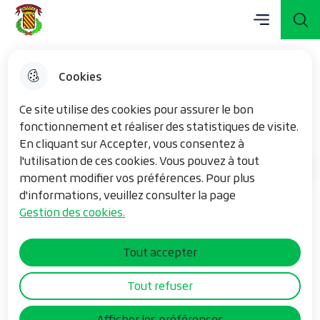
Menu principal
Aller
Aller au
Consulter
Menu
Aller à la
Mairie de Vieux-Berquin
au
contenu
le plan du
recherche
menu
principal
site
Cookies
APE Léonard de Vinci
Ce site utilise des cookies pour assurer le bon
fonctionnement et réaliser des statistiques de visite.
En cliquant sur Accepter, vous consentez à
l'utilisation de ces cookies. Vous pouvez à tout
Mes loisirs
Accueil
moment modifier vos préférences. Pour plus
d'informations, veuillez consulter la page
Gestion des cookies.
Présidente : Dorothée Nieuwjaer
06.46.22.07.14
Tout accepter
Les champs suivis par * sont obligatoires
Tout refuser
Votre prénom
Afficher les préférences