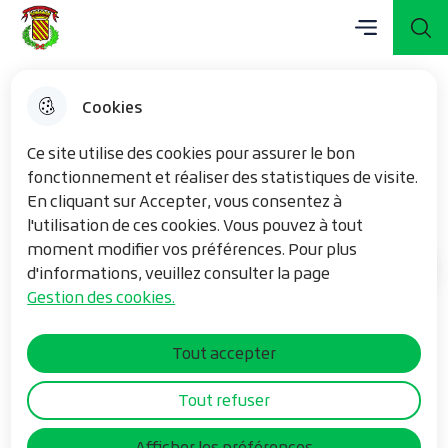
Menu principal
Aller
Aller au
Consulter
Menu
Aller à la
Mairie de Vieux-Berquin
au
contenu
le plan du
recherche
menu
principal
site
Cookies
Église catholique Saint-
Ce site utilise des cookies pour assurer le bon
Charles-Borromée
fonctionnement et réaliser des statistiques de visite.
En cliquant sur Accepter, vous consentez à
l'utilisation de ces cookies. Vous pouvez à tout
moment modifier vos préférences. Pour plus
Ma commune
d'informations, veuillez consulter la page
Accueil
Gestion des cookies.
L’église de Sec Bois a été créée en 1884, avant celle-
Tout accepter
ci se trouvait un bâtiment nommé chapelle de
secours.
Tout refuser
En 1875 M Van de Walle venant se promener dans le
village, les villageois l’interpellent sur leur désir de
Afficher les préférences