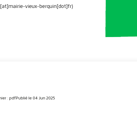
[at]mairie-vieux-berquin[dot]fr)
ier : pdf
Publié le 04 Jun 2025