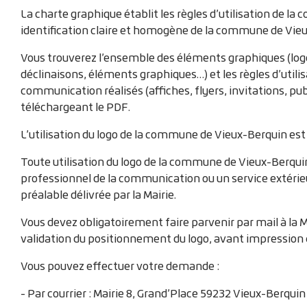
l
La charte graphique établit les règles d’utilisation de l
d
identification claire et homogène de la commune de Vieu
'
Vous trouverez l’ensemble des éléments graphiques (logo
déclinaisons, éléments graphiques…) et les règles d’utilis
A
communication réalisés (affiches, flyers, invitations, pu
r
téléchargeant le PDF.
i
L’utilisation du logo de la commune de Vieux-Berquin e
a
Toute utilisation du logo de la commune de Vieux-Berquin
professionnel de la communication ou un service extérie
n
préalable délivrée par la Mairie.
e
Vous devez obligatoirement faire parvenir par mail à la M
validation du positionnement du logo, avant impression e
Vous pouvez effectuer votre demande :
- Par courrier : Mairie 8, Grand’Place 59232 Vieux-Berquin