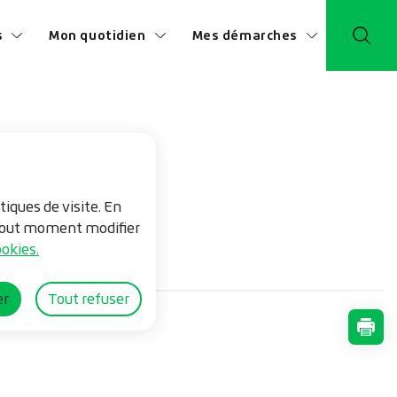
s
Mon quotidien
Mes démarches
tiques de visite. En
à tout moment modifier
okies.
er
Tout refuser
Impr